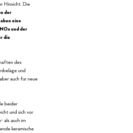
r Hinsicht. Die
n der
haben eine
 NOx und der
r die
chaften des
enbeläge und
aber auch für neue
le beider
cht und sich vor
- als auch im
igende keramische