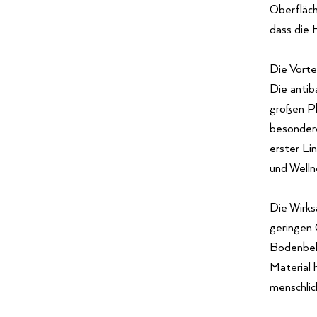
Oberfläch
dass die 
Die Vortei
Die antib
großen Pl
besondere
erster Li
und Well
Die Wirks
geringen 
Bodenbel
Material 
menschlic