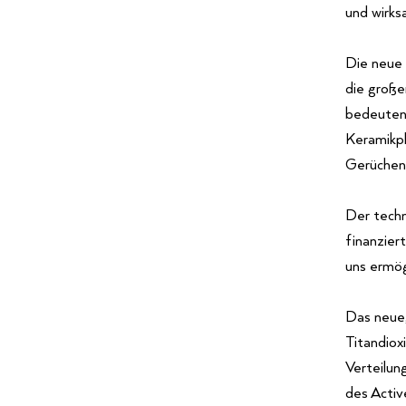
und wirks
Die neue
die große
bedeutend
Keramikpl
Gerüchen 
Der techn
finanzier
uns ermög
Das neue,
Titandiox
Verteilun
des Activ