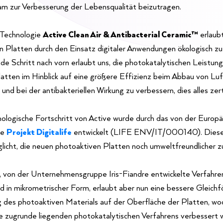
am zur Verbesserung der Lebensqualität beizutragen.
 Technologie
Active Clean Air & Antibacterial Ceramic™
erlaubt
n Platten durch den Einsatz digitaler Anwendungen ökologisch zu 
e Schritt nach vorn erlaubt uns, die photokatalytischen Leistun
atten im Hinblick auf eine größere Effizienz beim Abbau von Lu
und bei der antibakteriellen Wirkung zu verbessern, dies alles zert
ologische Fortschritt von Active wurde durch das von der Europ
te
Projekt Digitalife
entwickelt (LIFE ENV/IT/000140). Dieses
licht, die neuen photoaktiven Platten noch umweltfreundlicher z
 von der Unternehmensgruppe Iris-Fiandre entwickelte Verfahren
id in mikrometrischer Form, erlaubt aber nun eine bessere Gleichf
g des photoaktiven Materials auf der Oberfläche der Platten, wo
e zugrunde liegenden photokatalytischen Verfahrens verbessert w