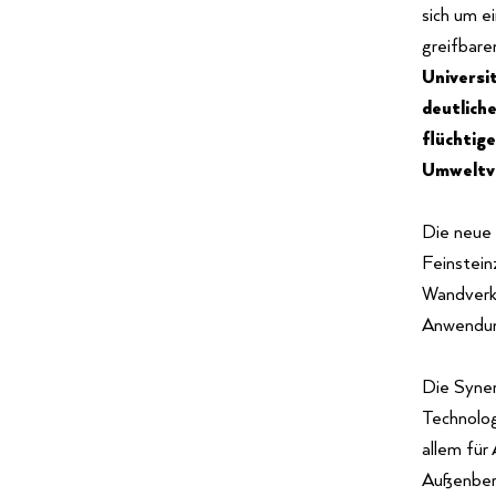
sich um e
greifbare
Universi
deutlich
flüchtige
Umweltve
Die neue 
Feinstein
Wandverkl
Anwendung
Die Syner
Technolog
allem für
Außenbere