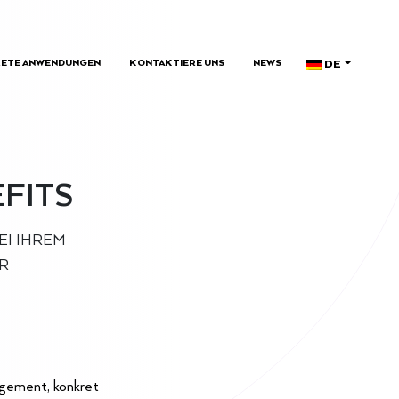
DE
ETE ANWENDUNGEN
KONTAKTIERE UNS
NEWS
FITS
EI IHREM
R
agement, konkret