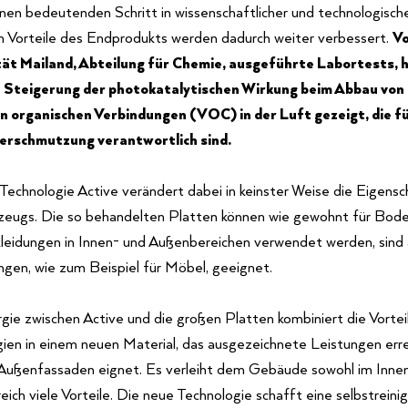
inen bedeutenden Schritt in wissenschaftlicher und technologische
n Vorteile des Endprodukts werden dadurch weiter verbessert.
Vo
tät Mailand, Abteilung für Chemie, ausgeführte Labortests, 
e Steigerung der photokatalytischen Wirkung beim Abbau von
n organischen Verbindungen (VOC) in der Luft gezeigt, die fü
rschmutzung verantwortlich sind.
Technologie Active verändert dabei in keinster Weise die Eigens
zeugs. Die so behandelten Platten können wie gewohnt für Bod
eidungen in Innen- und Außenbereichen verwendet werden, sind 
en, wie zum Beispiel für Möbel, geeignet.
gie zwischen Active und die großen Platten kombiniert die Vortei
ien in einem neuen Material, das ausgezeichnete Leistungen errei
 Außenfassaden eignet. Es verleiht dem Gebäude sowohl im Innen
ich viele Vorteile. Die neue Technologie schafft eine selbstrein