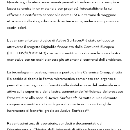
Questo significativo passo avanti permette trasformare una semplice
lastra ceramica in un materiale con proprietà fotocatalitiche, la cui
efficacia è certificata secondo le norme ISO, in termini di maggiore
efficienza nella degradazione di batteri e virus, molecole inquinanti e
cattivi odori.
L’avanzamento tecnologico di Active Surfaces® è stato sviluppato
attraverso il progetto Digitalife finanziato dalla Comunità Europea
(LIFE ENV/IT/000140) che ha consentito di realizzare le nuove lastre
eco-attive con un occhio ancora più attento nei confronti dell’ambiente.
La tecnologia innovativa, messa a punto da Iris Ceramica Group, sfrutta
il biossido di titanio in forma micrometrica combinato con argento e
permette una migliore uniformità nella distribuzione del materiale eco-
attivo sulla superficie delle lastre, aumentando l’efficienza del processo
fotocatalitico alla base di Active Surfaces®. Si tratta di una rilevante
conquista scientifica e tecnologica che mette in luce un tangibile
incremento di benefici grazie ad Active Surfaces®.
Recentissimi test di laboratorio, condotti e documentati dal
Dipartimento di Chimica dell’Università di Milano, hanno messo in luce