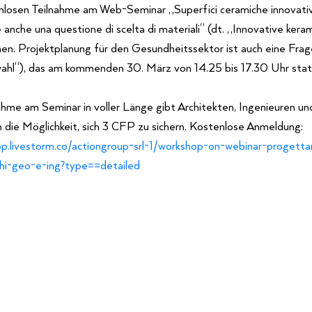
nlosen Teilnahme am Web-Seminar „Superfici ceramiche innovati
è anche una questione di scelta di materiali“ (dt. „Innovative kera
en. Projektplanung für den Gesundheitssektor ist auch eine Frag
ahl“), das am kommenden 30. März von 14.25 bis 17.30 Uhr stat
ahme am Seminar in voller Länge gibt Architekten, Ingenieuren u
die Möglichkeit, sich 3 CFP zu sichern. Kostenlose Anmeldung:
pp.livestorm.co/actiongroup-srl-1/workshop-on-webinar-progetta
hi-geo-e-ing?type==detailed