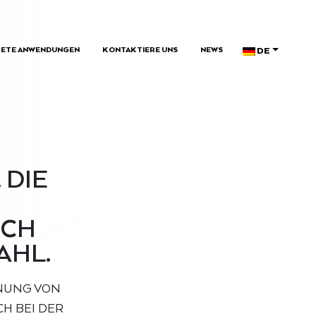
DE
ETE ANWENDUNGEN
KONTAKTIERE UNS
NEWS
 DIE
UCH
AHL.
ANUNG VON
H BEI DER