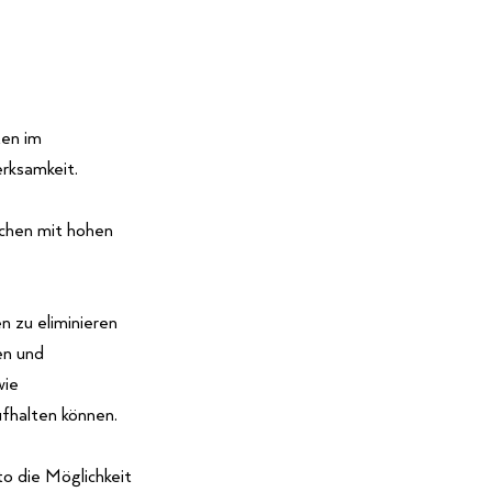
ten im
rksamkeit.
chen mit hohen
n zu eliminieren
en und
wie
fhalten können.
o die Möglichkeit