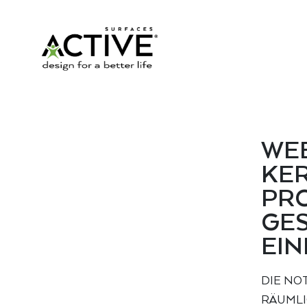
WEB
KER
PR
GES
EIN
DIE NO
RÄUMLI