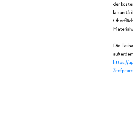
der koste
la sanità 
Oberfläch
Materialw
Die Teiln
außerdem 
https://a
3-cfp-arc