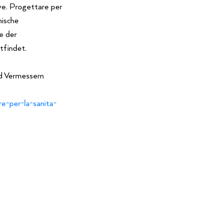
ve. Progettare per
mische
e der
tfindet.
nd Vermessern
re-per-la-sanita-