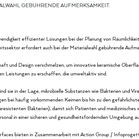
ALWAHL GEBÜHRENDE AUFMERKSAMKEIT.
ndigkeit effizienter Lösungen bei der Planung von Räumlichkei
tssektor erfordert auch bei der Materialwahl gebührende Aufme
aft und Design verschmelzen, um innovative keramische Oberflä
en Leistungen zu erschaffen, die umweltaktiv sind.
ind sie in der Lage, mikrobielle Substanzen wie Bakterien und Vire
en bei häufig vorkommenden Keimen bis hin zu den gefährlichst
karesistenten Bakterien), damit sich Patienten und medizinisches 
sonal in einer sicheren und gesundheitsfördernden Umgebung au
rfaces bieten in Zusammenarbeit mit Action Group / Infoprogett