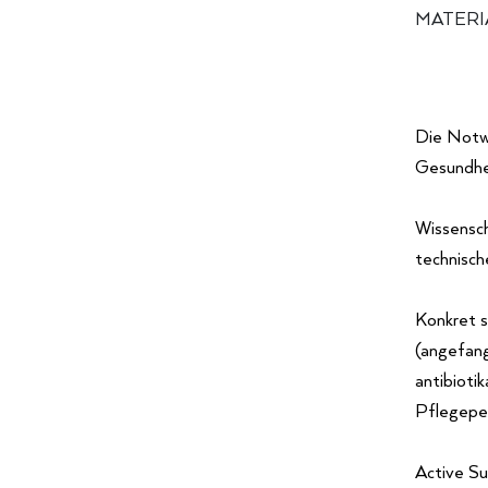
MATERI
Die Notwe
Gesundhei
Wissensch
technisch
Konkret s
(angefang
antibioti
Pflegeper
Active Su