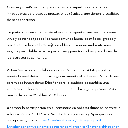
Ciencia y diseño se unen para dar vida a superficies cerámicas
innovadoras de elevadas prestaciones técnicas, que tienen la cualidad
de ser ecoactivas.
En particular, son capaces de eliminar los agentes microbianos como
virus y bacterias (desde los más comunes hasta los más peligrosos y
resistentes a los antibióticos) con el fin de crear un ambiente más
seguro y saludable para los pacientes y para todos los operadores de
las estructuras sanitarias.
Active Surfaces, en colaboración con Action Group/ Infoprogetto,
brinda la posibilidad de asistir gratuitamente al webinario ‘Superficies
cerámicas innovadoras. Diseñar para la sanidad es también una
cuestión de elección de materiales', que tendrá lugar el próximo 30 de
marzo de las 14:25 al las 17:30 horas.
Además, la participación en el seminario en toda su duración permite la
adquisición de 3 CFP para Arquitectos, Ingenieros y Aparejadores.
Inscripción gratuita:
https://app.livestorm.co/actiongroup-srl-
1/workshop-on-webinar-progettare-per-la-sanita-3-cfp-archi-geo-e-