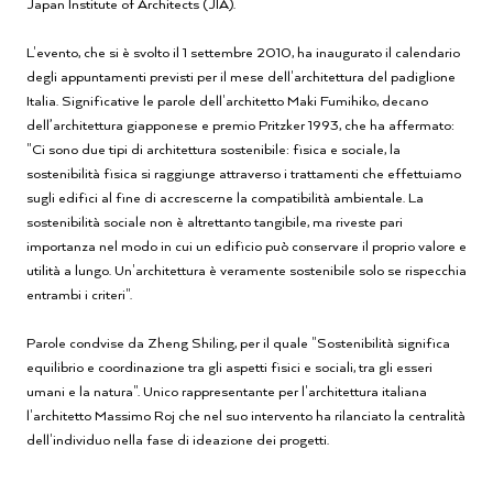
Japan Institute of Architects (JIA).
L'evento, che si è svolto il 1 settembre 2010, ha inaugurato il calendario
degli appuntamenti previsti per il mese dell'architettura del padiglione
Italia. Significative le parole dell'architetto Maki Fumihiko, decano
dell’architettura giapponese e premio Pritzker 1993, che ha affermato:
"Ci sono due tipi di architettura sostenibile: fisica e sociale, la
sostenibilità fisica si raggiunge attraverso i trattamenti che effettuiamo
sugli edifici al fine di accrescerne la compatibilità ambientale. La
sostenibilità sociale non è altrettanto tangibile, ma riveste pari
importanza nel modo in cui un edificio può conservare il proprio valore e
utilità a lungo. Un'architettura è veramente sostenibile solo se rispecchia
entrambi i criteri".
Parole condvise da Zheng Shiling, per il quale "Sostenibilità significa
equilibrio e coordinazione tra gli aspetti fisici e sociali, tra gli esseri
umani e la natura". Unico rappresentante per l'architettura italiana
l'architetto Massimo Roj che nel suo intervento ha rilanciato la centralità
dell'individuo nella fase di ideazione dei progetti.