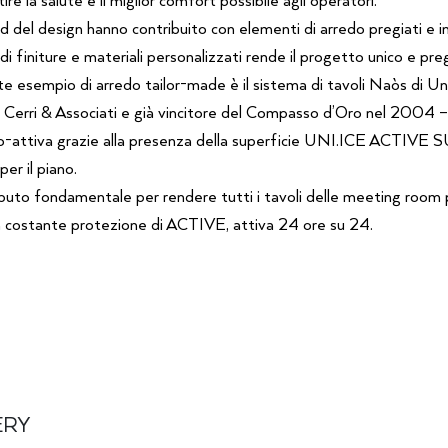
d del design hanno contribuito con elementi di arredo pregiati e in
di finiture e materiali personalizzati rende il progetto unico e pre
nte esempio di arredo tailor-made è il sistema di tavoli Naòs di Un
 Cerri & Associati e già vincitore del Compasso d’Oro nel 2004 – q
co-attiva grazie alla presenza della superficie UNI.ICE ACT
per il piano.
buto fondamentale per rendere tutti i tavoli delle meeting room più
la costante protezione di ACTIVE, attiva 24 ore su 24.
ERY