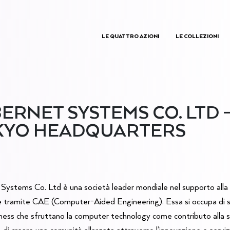
LE QUATTRO AZIONI
LE COLLEZIONI
ERNET SYSTEMS CO. LTD 
KYO HEADQUARTERS
Systems Co. Ltd è una società leader mondiale nel supporto alla
le tramite CAE (Computer-Aided Engineering). Essa si occupa di 
siness che sfruttano la computer technology come contributo alla 
o di creare una comunità allargata attraverso l’innovazione e servizi