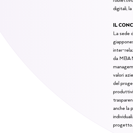
digitali, 
IL CON
La sede d
giapponese
inter-rela
da MBA Ma
managemen
valori az
del proget
produttivi
trasparent
anche la p
individual
progetto.