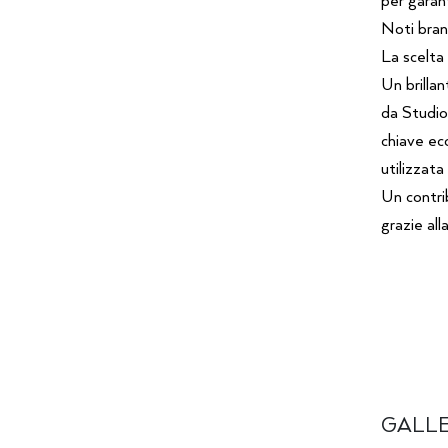
Noti bran
La scelta 
Un brilla
da Studio
chiave e
utilizzata 
Un contri
grazie al
GALL