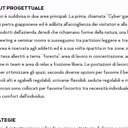
OUT PROGETTUALE
ici è suddivisa in due aree principali. La prima, chiamata “Cyber-ga
i pietra giapponese ed è adibita all’accoglienza dei visitatori e al
rodotti dell’azienda. Arredi che richiamano forme della natura, una
eeting e seminar rooms si susseguono tra partizioni leggere e tra
ea è riservata agli addetti ed è a sua volta ripartita in tre zone, 
ttesa allestiti a tema “foresta”: area di lavoro in concentrazione, 
ne in team e area di relax a fruizione libera. Le postazioni di lavo
r ottimizzare gli spazi, secondo diverse opzioni per favorire il be
li alti e sgabelli regolabili, scrivanie flessibili, sedute regolabili e 
nconi sono collocati per favorire l’incontro tra necessità individua
 comfort dell’individuo.
ATEGIE
o di ristrutturazione si fonda su cinque strategie di design e svar