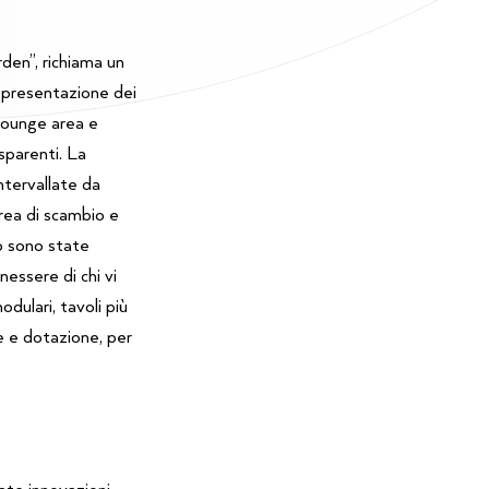
rden”, richiama un
la presentazione dei
 lounge area e
sparenti. La
intervallate da
area di scambio e
ro sono state
nessere di chi vi
modulari, tavoli più
le e dotazione, per
iate innovazioni