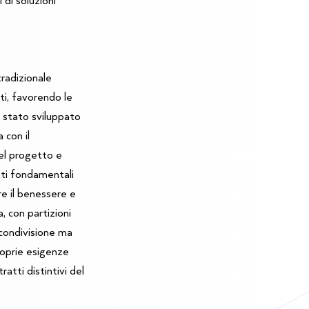
radizionale
ti, favorendo le
è stato sviluppato
 con il
el progetto e
tti fondamentali
re il benessere e
, con partizioni
a condivisione ma
roprie esigenze
ratti distintivi del