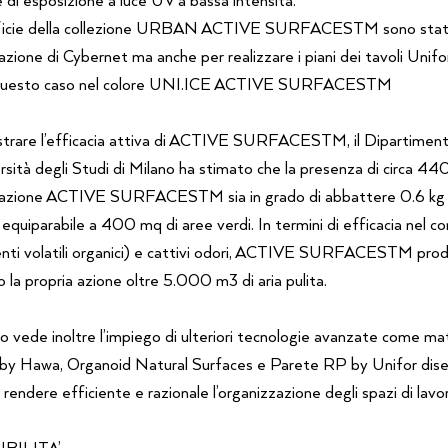
ficie della collezione URBAN ACTIVE SURFACESTM sono state 
zione di Cybernet ma anche per realizzare i piani dei tavoli Unifo
 questo caso nel colore UNI.ICE ACTIVE SURFACESTM
trare l’efficacia attiva di ACTIVE SURFACESTM, il Dipartiment
ersità degli Studi di Milano ha stimato che la presenza di circa 44
azione ACTIVE SURFACESTM sia in grado di abbattere 0.6 kg di
 equiparabile a 400 mq di aree verdi. In termini di efficacia nel 
ti volatili organici) e cattivi odori, ACTIVE SURFACESTM pro
 la propria azione oltre 5.000 m3 di aria pulita.
to vede inoltre l’impiego di ulteriori tecnologie avanzate come ma
 by Hawa, Organoid Natural Surfaces e Parete RP by Unifor di
rendere efficiente e razionale l’organizzazione degli spazi di lavo
IBILITA’