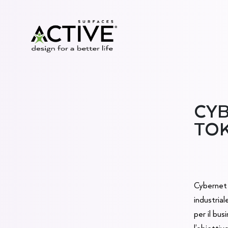
CYB
TO
Cybernet 
industria
per il bu
l’obiettiv