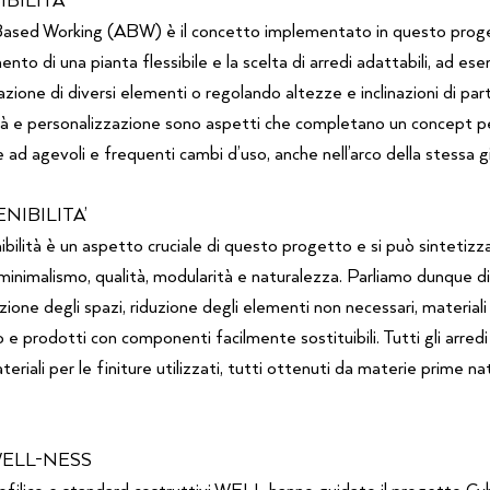
Based Working (ABW) è il concetto implementato in questo proge
nto di una pianta flessibile e la scelta di arredi adattabili, ad e
zione di diversi elementi o regolando altezze e inclinazioni di parti
à e personalizzazione sono aspetti che completano un concept p
 ad agevoli e frequenti cambi d’uso, anche nell’arco della stessa g
ENIBILITA’
ibilità è un aspetto cruciale di questo progetto e si può sintetizz
 minimalismo, qualità, modularità e naturalezza. Parliamo dunque 
ione degli spazi, riduzione degli elementi non necessari, materiali 
e prodotti con componenti facilmente sostituibili. Tutti gli arredi s
eriali per le finiture utilizzati, tutti ottenuti da materie prime nat
WELL-NESS
ofilico e standard costruttivi WELL hanno guidato il progetto Cybe