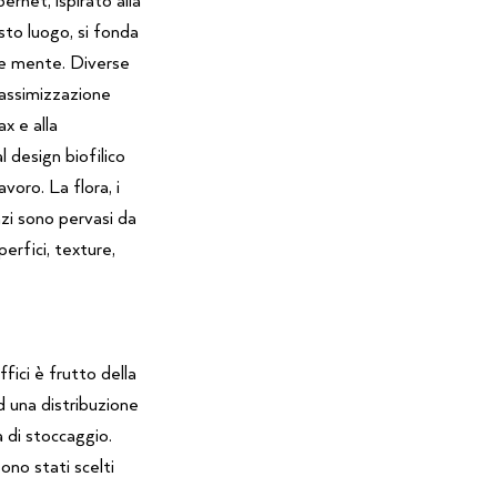
o luogo, si fonda
t e mente. Diverse
massimizzazione
ax e alla
 design biofilico
voro. La flora, i
azi sono pervasi da
erfici, texture,
ffici è frutto della
d una distribuzione
a di stoccaggio.
no stati scelti