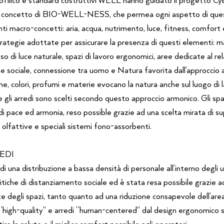
l concetto di BIO-WELL-NESS, che permea ogni aspetto di quest
nti macro-concetti: aria, acqua, nutrimento, luce, fitness, comfor
trategie adottate per assicurare la presenza di questi elementi: 
sso di luce naturale, spazi di lavoro ergonomici, aree dedicate al rel
e sociale, connessione tra uomo e Natura favorita dall’approccio al
, colori, profumi e materie evocano la natura anche sul luogo di la
 e gli arredi sono scelti secondo questo approccio armonico. Gli sp
i pace ed armonia, reso possible grazie ad una scelta mirata di sup
 olfattive e speciali sistemi fono-assorbenti.
EDI
di una distribuzione a bassa densità di personale all’interno degli u
itiche di distanziamento sociale ed è stata resa possibile grazie a
te degli spazi, tanto quanto ad una riduzione consapevole dell’are
 “high-quality” e arredi “human-centered” dal design ergonomico so
ire la salute e il miglior comfort possibile agli operatori.