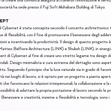
la società ha sede presso il Fuji Soft Akihabara Building di Tokyo.
CEPT
i Cybernet è stata concepita secondo il concetto architettonico t
 di flessibilità, con il fine di promuovere il benessere degli addet
zioni e incentivando la produttività. Il design di questo progetto 
tteo Belfiore Architecture (LINK) e Shukoh (LINK), in sinergia
t di Cybernet al fine di creare uno stretto legame tra design d
iendali. Design minimalista e cura estrema del dettaglio sono aspe
to. Seguendo il principio che la luce naturale sia in grado di favori
tà nei luoghi di lavoro, si è optato per un progetto a pianta aperta
i che favoriscano le relazioni interpersonali, la collaborazione e l
ossibilità di adattare la propria postazione di lavoro secondo le p
i. Benessere e creatività, insieme a flessibilità e tecnologia, sono i t