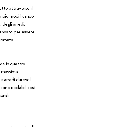
tto attraverso il
sempio modificando
 degli arredi.
ensato per essere
iornata.
are in quattro
di massima
e arredi durevoli
ono riciclabili così
urali.
rnet, ispirato alla