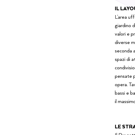
IL LAY
L’area uff
giardino d
valori e p
diverse m
seconda ar
spazi di a
condivisio
pensate pe
opera. Tavo
bassi e ba
il massimo
LE STR
Il Progett