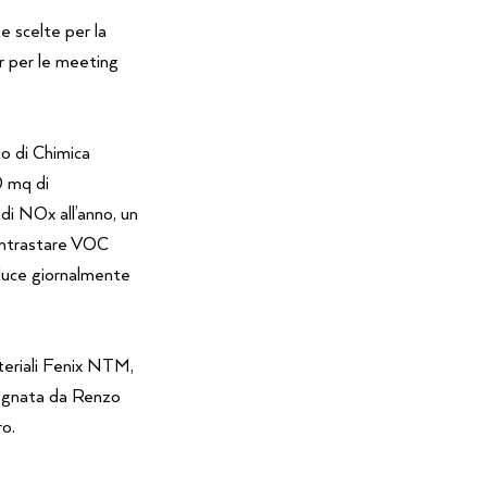
scelte per la
r per le meeting
o di Chimica
0 mq di
 NOx all’anno, un
contrastare VOC
duce giornalmente
teriali Fenix NTM,
segnata da Renzo
ro.