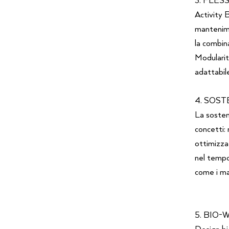
Activity 
mantenime
la combina
Modularit
adattabile
4. SOST
La sosten
concetti:
ottimizzaz
nel tempo 
come i mat
5. BIO-
Design bi