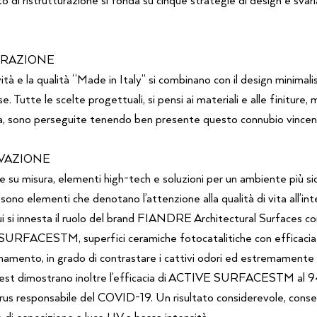
EGRAZIONE
ità e la qualità “Made in Italy” si combinano con il design minimalis
. Tutte le scelte progettuali, si pensi ai materiali e alle finiture, 
ora, sono perseguite tenendo ben presente questo connubio vincen
OVAZIONE
e su misura, elementi high-tech e soluzioni per un ambiente più sic
sono elementi che denotano l’attenzione alla qualità di vita all’int
ui si innesta il ruolo del brand FIANDRE Architectural Surfaces co
RFACESTM, superfici ceramiche fotocatalitiche con efficacia 
namento, in grado di contrastare i cattivi odori ed estremamente fa
test dimostrano inoltre l’efficacia di ACTIVE SURFACESTM al
rus responsabile del COVID-19. Un risultato considerevole, conse
e di esposizione a luce UV a bassa intensità.