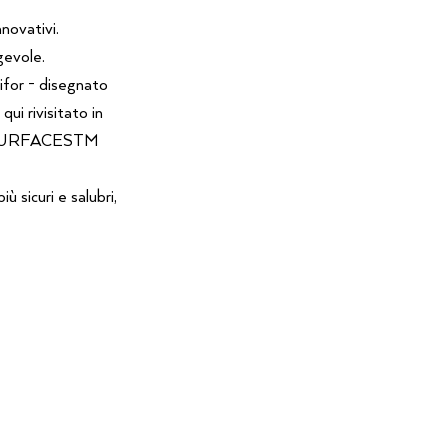
novativi.
gevole.
ifor - disegnato
ui rivisitato in
IVE SURFACESTM
 sicuri e salubri,