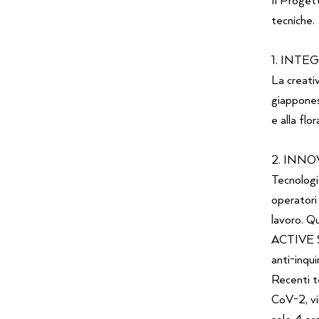
tecniche.
1. INT
La creativ
giapponese
e alla fl
2. INN
Tecnologi
operatori 
lavoro. Q
ACTIVE SU
anti-inqui
Recenti 
CoV-2, vi
sole 4 or