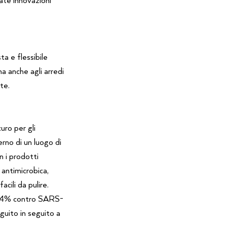
ta e flessibile
ma anche agli arredi
te.
uro per gli
erno di un luogo di
n i prodotti
antimicrobica,
cili da pulire.
 94% contro SARS-
guito in seguito a