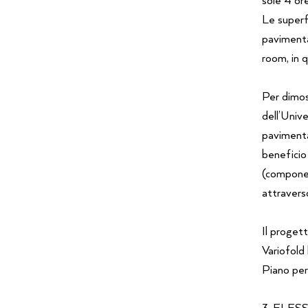
Le super
pavimenta
room, in
Per dimos
dell’Univ
paviment
beneficio
(componen
attraverso
Il proget
Variofold
Piano per 
3. FLESS