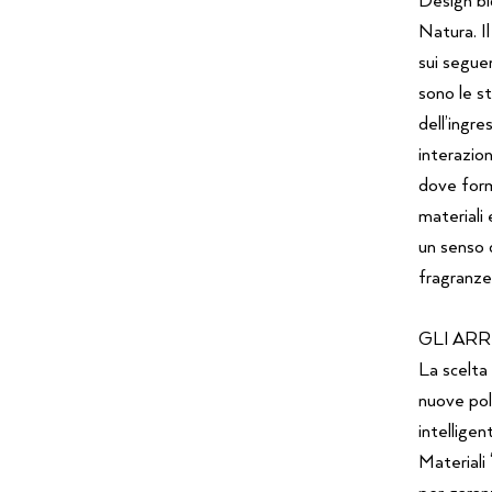
Natura. I
sui segue
sono le s
dell’ingre
interazion
dove forme
materiali
un senso d
fragranze
GLI ARR
La scelta 
nuove pol
intelligen
Materiali
per garant