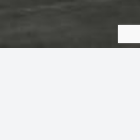
PASSEND FÜR
ALL IHRE
PROJEKTE
Vier verschiedene Kollektionen
verwandeln die Eigenschaften
der Active Surfaces®-
Keramikoberflächen in
einzigartige Formen und
Farben, die sowohl an der
Natur als auch an städtischen
Landschaften inspiriert sind.
Ein vielseitiges Angebot, das
den Anforderungen aller