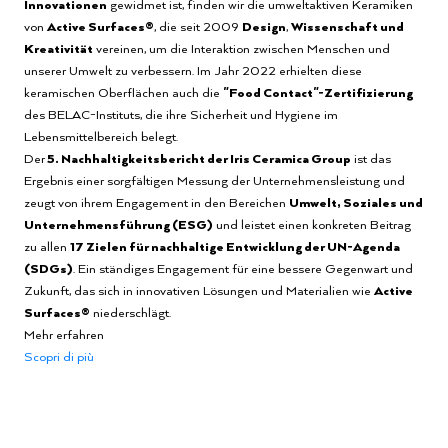
Innovationen
gewidmet ist, finden wir die umweltaktiven Keramiken
von
Active Surfaces®
, die seit 2009
Design
,
Wissenschaft und
Kreativität
vereinen, um die Interaktion zwischen Menschen und
unserer Umwelt zu verbessern. Im Jahr 2022 erhielten diese
keramischen Oberflächen auch die
"Food Contact"-Zertifizierung
des BELAC-Instituts, die ihre Sicherheit und Hygiene im
Lebensmittelbereich belegt.
Der
5. Nachhaltigkeitsbericht der Iris Ceramica Group
ist das
Ergebnis einer sorgfältigen Messung der Unternehmensleistung und
zeugt von ihrem Engagement in den Bereichen
Umwelt, Soziales und
Unternehmensführung (ESG)
und leistet einen konkreten Beitrag
zu allen
17 Zielen für nachhaltige Entwicklung der UN-Agenda
(SDGs)
. Ein ständiges Engagement für eine bessere Gegenwart und
Zukunft, das sich in innovativen Lösungen und Materialien wie
Active
Surfaces®
niederschlägt.
Mehr erfahren
Scopri di più