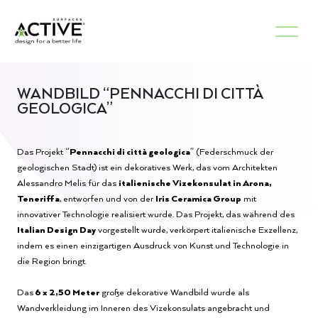
WANDBILD “PENNACCHI DI CITTÀ
GEOLOGICA”
Das Projekt “
Pennacchi di città geologica
” (Federschmuck der
geologischen Stadt) ist ein dekoratives Werk, das vom Architekten
Alessandro Melis für das
italienische Vizekonsulat in Arona,
Teneriffa
, entworfen und von der
Iris Ceramica Group
mit
innovativer Technologie realisiert wurde. Das Projekt, das während des
Italian Design Day
vorgestellt wurde, verkörpert italienische Exzellenz,
indem es einen einzigartigen Ausdruck von Kunst und Technologie in
die Region bringt.
Das
6 x 2,50 Meter
große dekorative Wandbild wurde als
Wandverkleidung im Inneren des Vizekonsulats angebracht und