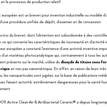
et le processus de production relatif.
 européen est un brevet pour invention industrielle ou modèle d’ut
e d’une procédure unifiée de dépôt, d’examen et de concession.
’octroi du brevet, dont l’obtention est subordonnée à des contrôle
n ce qui concerne les caractéristiques de nouveauté et d’activité i
teur européen a constaté l’existence d’une activité inventive impo
on d’un matériau photocatalytique qui, contrairement à tous les au
ent présents sur le marché, utilise du
dioxyde de titane sous fo
rique
et non pas nanométrique. En effet, en raison de leurs très
s, les nanoparticules sont jugées, sur la base de publications médi
ques faisant autorité, extrêmement dangereuses pour la santé hu
nement.
9, Active Clean Air & Antibacterial Ceramic® a depuis longtemps 