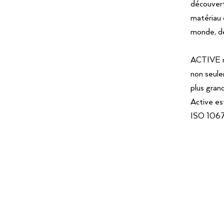
découvert
matériau 
monde, de 
ACTIVE re
non seule
plus gran
Active es
ISO 106