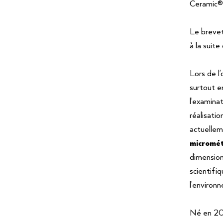
Ceramic® 
Le brevet
à la suit
Lors de l
surtout e
l’examina
réalisati
actuellem
micromét
dimension
scientifi
l’environ
Né en 200