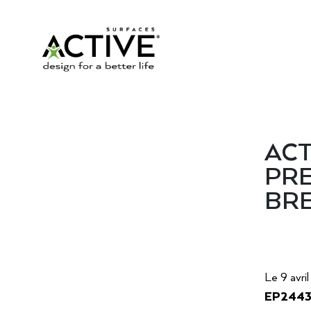
ACT
PRE
BR
Le 9 avri
EP244