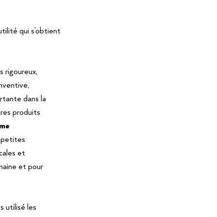
ilité qui s’obtient
s rigoureux,
nventive,
rtante dans la
tres produits
rme
 petites
cales et
maine et pour
utilisé les