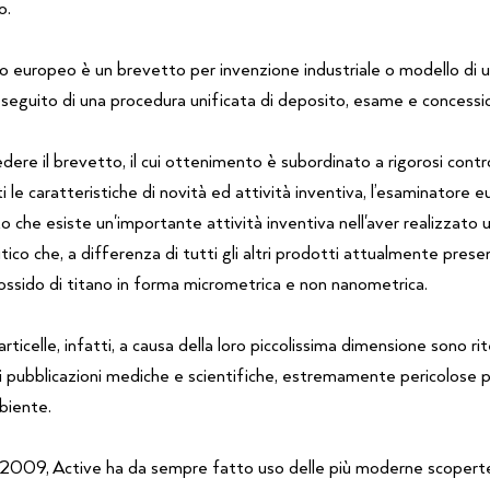
o.
o europeo è un brevetto per invenzione industriale o modello di uti
 seguito di una procedura unificata di deposito, esame e concessi
dere il brevetto, il cui ottenimento è subordinato a rigorosi contr
i le caratteristiche di novità ed attività inventiva, l’esaminatore 
o che esiste un'importante attività inventiva nell'aver realizzato 
tico che, a differenza di tutti gli altri prodotti attualmente prese
biossido di titano in forma micrometrica e non nanometrica.
ticelle, infatti, a causa della loro piccolissima dimensione sono ri
i pubblicazioni mediche e scientifiche, estremamente pericolose p
mbiente.
2009, Active ha da sempre fatto uso delle più moderne scoperte