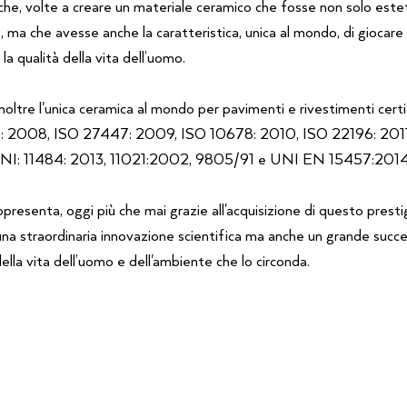
che, volte a creare un materiale ceramico che fosse non solo est
 ma che avesse anche la caratteristica, unica al mondo, di giocare 
 la qualità della vita dell’uomo.
inoltre l'unica ceramica al mondo per pavimenti e rivestimenti cert
: 2008, ISO 27447: 2009, ISO 10678: 2010, ISO 22196: 201
UNI: 11484: 2013, 11021:2002, 9805/91 e UNI EN 15457:2014
ppresenta, oggi più che mai grazie all'acquisizione di questo prest
una straordinaria innovazione scientifica ma anche un grande succ
ella vita dell’uomo e dell'ambiente che lo circonda.