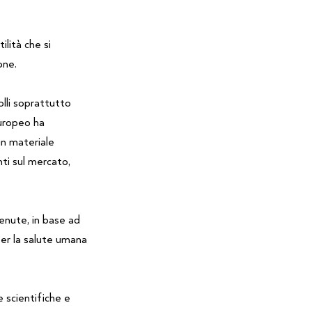
lità che si
one.
olli soprattutto
europeo ha
un materiale
nti sul mercato,
tenute, in base ad
er la salute umana
 scientifiche e