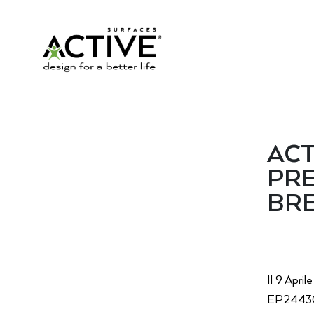
ACT
PRE
BR
Il 9 Apri
EP2443076