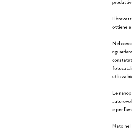
produttiv
Il brevett
ottiene a
Nel conce
riguardant
constatat
fotocatali
utilizza 
Le nanopar
autorevol
e per l’a
Nato nel 