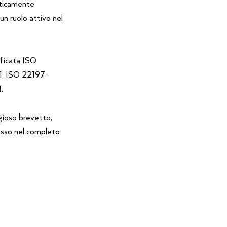
eticamente
un ruolo attivo nel
ificata ISO
1, ISO 22197-
.
igioso brevetto,
esso nel completo