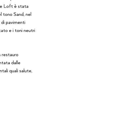
ie Loft è stata
l tono Sand, nel
 di pavimenti
cato e i toni neutri
n restauro
ntata dalle
ali quali salute,