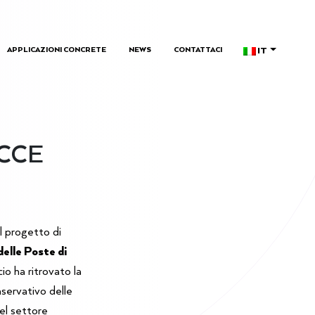
IT
APPLICAZIONI CONCRETE
NEWS
CONTATTACI
ECCE
l progetto di
elle Poste di
cio ha ritrovato la
nservativo delle
el settore