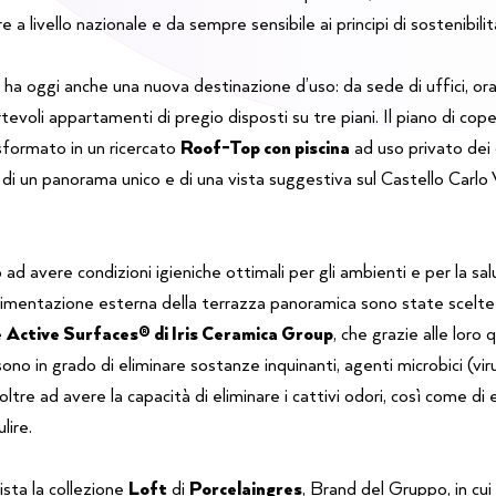
e a livello nazionale e da sempre sensibile ai principi di sostenibilit
 ha oggi anche una nuova destinazione d’uso: da sede di uffici, ora 
evoli appartamenti di pregio disposti su tre piani. Il piano di coper
sformato in un ricercato
Roof-Top con piscina
ad uso privato dei
di un panorama unico e di una vista suggestiva sul Castello Carlo V
d avere condizioni igieniche ottimali per gli ambienti e per la sa
vimentazione esterna della terrazza panoramica sono state scelte 
e
Active Surfaces® di Iris Ceramica Group
, che grazie alle loro
sono in grado di eliminare sostanze inquinanti, agenti microbici (viru
ltre ad avere la capacità di eliminare i cattivi odori, così come di 
ulire.
sta la collezione
Loft
di
Porcelaingres
, Brand del Gruppo, in cui