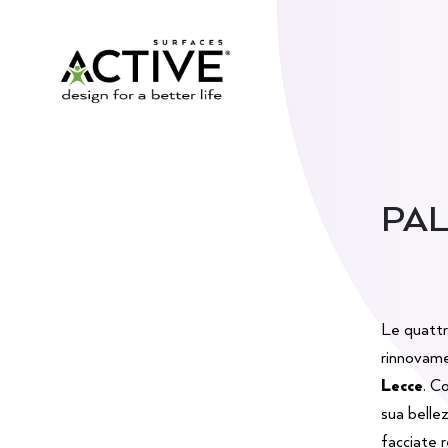
PAL
Le quattr
rinnovame
Lecce
. C
sua belle
facciate r