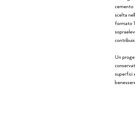
cemento si
scelta ne
formato 1
sopraeleva
contribui
Un proget
conservati
superfici
benesser