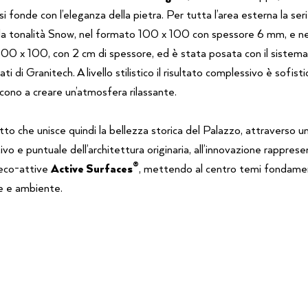
 fonde con l’eleganza della pietra. Per tutta l’area esterna la ser
lla tonalità Snow, nel formato 100 x 100 con spessore 6 mm, e ne
00 x 100, con 2 cm di spessore, ed è stata posata con il sistema
ti di Granitech. A livello stilistico il risultato complessivo è sofisti
scono a creare un’atmosfera rilassante.
to che unisce quindi la bellezza storica del Palazzo, attraverso u
vo e puntuale dell’architettura originaria, all’innovazione rapprese
®
 eco-attive
Active
Surfaces
, mettendo al centro temi fondament
e e ambiente.