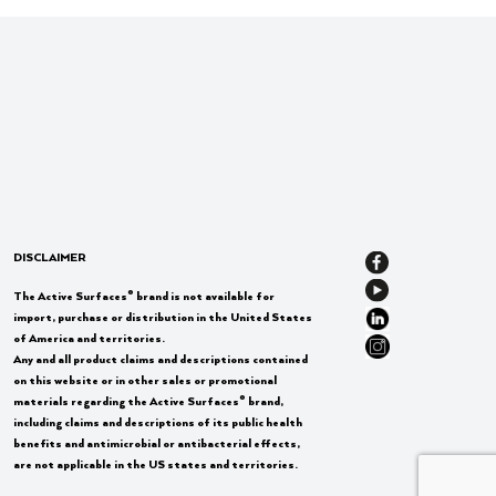
DISCLAIMER
®
The Active Surfaces
brand is not available for
import, purchase or distribution in the United States
of America and territories.
Any and all product claims and descriptions contained
on this website or in other sales or promotional
®
materials regarding the Active Surfaces
brand,
including claims and descriptions of its public health
benefits and antimicrobial or antibacterial effects,
are not applicable in the US states and territories.