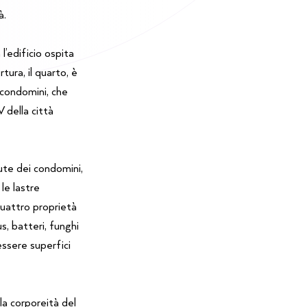
à.
l’edificio ospita
tura, il quarto, è
 condomini, che
 della città
lute dei condomini,
le lastre
 quattro proprietà
s, batteri, funghi
essere superfici
 la corporeità del