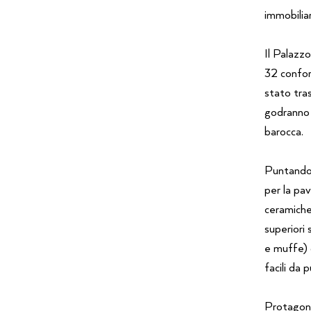
immobiliar
Il Palazzo
32 confort
stato tra
godranno 
barocca.
Puntando a
per la pa
ceramich
superiori 
e muffe) o
facili da p
Protagoni