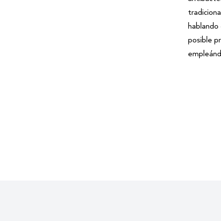
tradicion
hablando 
posible p
empleándo