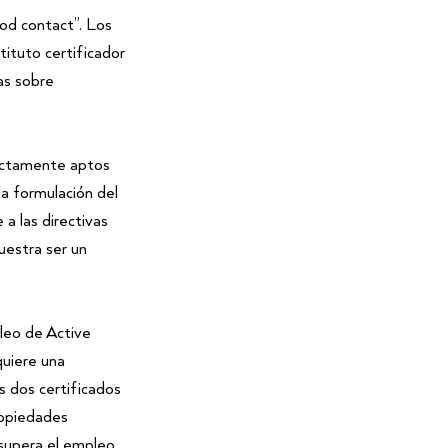
od contact”. Los
ituto certificador
as sobre
ectamente aptos
la formulación del
a las directivas
uestra ser un
leo de Active
quiere una
s dos certificados
ropiedades
, supera el empleo