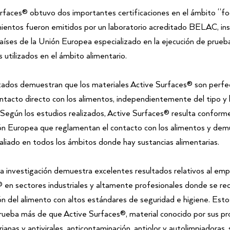
rfaces® obtuvo dos importantes certificaciones en el ámbito “fo
ientos fueron emitidos por un laboratorio acreditado BELAC, inst
países de la Unión Europea especializado en la ejecución de prueb
 utilizados en el ámbito alimentario.
tados demuestran que los materiales Active Surfaces® son perf
ontacto directo con los alimentos, independientemente del tipo y 
 Según los estudios realizados, Active Surfaces® resulta conforme 
ón Europea que reglamentan el contacto con los alimentos y dem
aliado en todos los ámbitos donde hay sustancias alimentarias.
a investigación demuestra excelentes resultados relativos al emp
 en sectores industriales y altamente profesionales donde se re
ón del alimento con altos estándares de seguridad e higiene. Esto
rueba más de que Active Surfaces®, material conocido por sus p
rianas y antivirales, anticontaminación, antiolor y autolimpiadoras