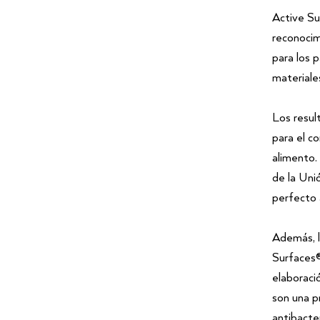
Active Su
reconocim
para los 
materiales
Los resul
para el c
alimento.
de la Uni
perfecto 
Además, l
Surfaces®
elaboraci
son una p
antibacte